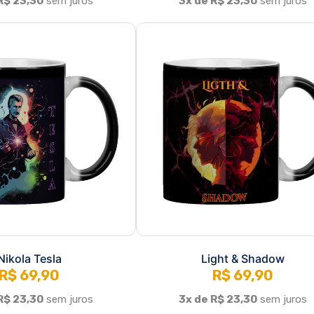
Nikola Tesla
Light & Shadow
R$ 69,90
R$ 69,90
R$ 23,30
sem juros
3x de R$ 23,30
sem juros
1
2
3
»
>|
Fale conosco
Trocas / Devoluções
P
Rastrear Pedido