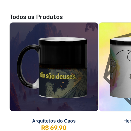
Arquitetos do Caos
Her
R$ 69,90
3x de R$ 23,30
sem juros
3x de 