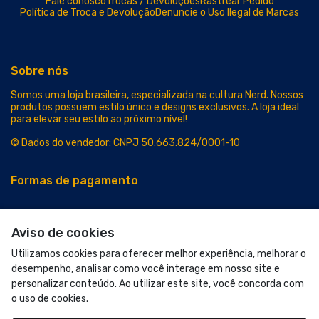
Fale conosco
Trocas / Devoluções
Rastrear Pedido
Política de Troca e Devolução
Denuncie o Uso Ilegal de Marcas
Sobre nós
Somos uma loja brasileira, especializada na cultura Nerd. Nossos
produtos possuem estilo único e designs exclusivos. A loja ideal
para elevar seu estilo ao próximo nível!
© Dados do vendedor: CNPJ 50.663.824/0001-10
Formas de pagamento
Aviso de cookies
Utilizamos cookies para oferecer melhor experiência, melhorar o
desempenho, analisar como você interage em nosso site e
personalizar conteúdo. Ao utilizar este site, você concorda com
o uso de cookies.