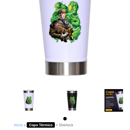
Início
>
Copo Térmico
>
Sherlock