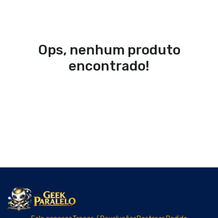
Fale conosco
Trocas / Devoluções
Rastrear Pedido
Política de Troca e Devolução
Denuncie o Uso Ilegal de Marcas
Sobre nós
Somos uma loja brasileira, especializada na cultura Nerd. Nossos
produtos possuem estilo único e designs exclusivos. A loja ideal
para elevar seu estilo ao próximo nível!
© Dados do vendedor: CNPJ 50.663.824/0001-10
Formas de pagamento